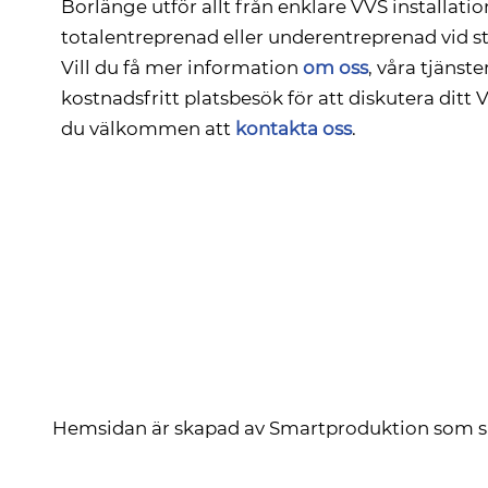
Borlänge utför allt från enklare VVS installation
totalentreprenad eller underentreprenad vid st
Vill du få mer information
om oss
, våra tjänste
kostnadsfritt platsbesök för att diskutera ditt 
du välkommen att
kontakta oss
.
Hemsidan är skapad av
Smartproduktion
som s