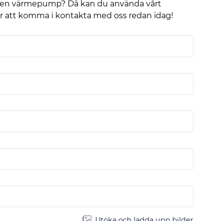
era en värmepump? Då kan du använda vårt
för att komma i kontakta med oss redan idag!
Utöka och ladda upp bilder