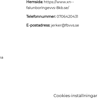
Hemsida:
https://www.xn--
falunborlngevvs-8kb.se/
Telefonnummer:
0706420431
E-postadress:
jerker@fbvvs.se
na
Cookies-inställningar