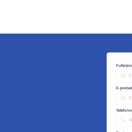
Fullstän
E-postad
Telefon