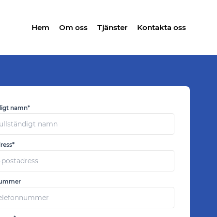
Hem
Om oss
Tjänster
Kontakta oss
digt namn*
ress*
nummer